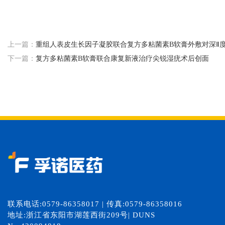
上一篇：
重组人表皮生长因子凝胶联合复方多粘菌素B软膏外敷对深Ⅱ
下一篇：
复方多粘菌素B软膏联合康复新液治疗尖锐湿疣术后创面
联系电话:0579-86358017 | 传真:0579-86358016
地址:浙江省东阳市湖莲西街209号| DUNS