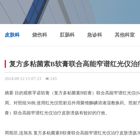
皮肤科
烧伤科
肛肠科
急诊科
其他科室
复方多粘菌素B软膏联合高能窄谱红光仪治
2024-09-12 15:07:23
245
摘要
:目的观察
孚诺软膏（复方多粘菌素
B软膏）
联合高能窄谱红光仪
(
周。对照组36例,使用红光仪照射后外用聚维酮碘溶液湿敷换药。照射方法、疗
膏）
联合高能窄谱红光仪治疗皮肤溃疡有较好的疗效。
周珉菲
,连旭东.复方多粘菌素B软膏联合高能窄谱红光仪治疗皮肤溃疡36例临床观察[