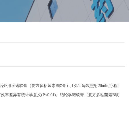
射后外用
孚诺软膏（复方多粘菌素
B软膏）
,1次/d,每次照射20min,疗程2
率差异有统计学意义(P<0.01)。结论
孚诺软膏（复方多粘菌素
B软