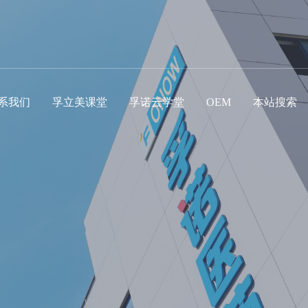
系我们
孚立美课堂
孚诺云学堂
OEM
本站搜索