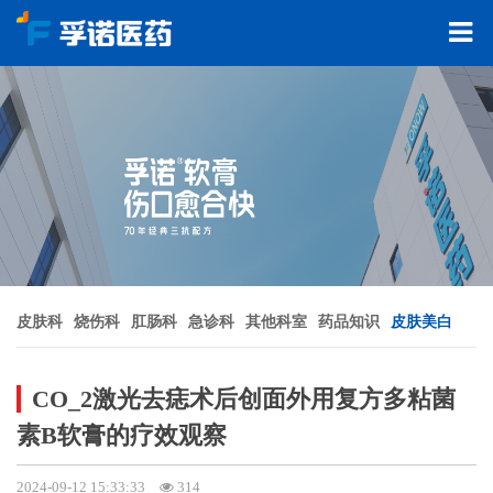
皮肤科
烧伤科
肛肠科
急诊科
其他科室
药品知识
皮肤美白
CO_2激光去痣术后创面外用复方多粘菌
素B软膏的疗效观察
2024-09-12 15:33:33
314