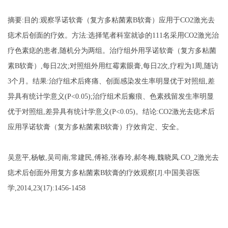
摘要
:目的:观察
孚诺软膏（复方多粘菌素
B软膏）
应用于
CO2激光去
痣术后创面的疗效。方法:选择笔者科室就诊的111名采用CO2激光治
疗色素痣的患者,随机分为两组。治疗组外用
孚诺软膏（复方多粘菌
素
B软膏）
,每日2次;对照组外用红霉素眼膏,每日2次,疗程为1周,随访
3个月。结果:治疗组术后疼痛、创面感染发生率明显优于对照组,差
异具有统计学意义(P<0.05);治疗组术后瘢痕、色素残留发生率明显
优于对照组,差异具有统计学意义(P<0.05)。结论:CO2激光去痣术后
应用
孚诺软膏（复方多粘菌素
B软膏）
疗效肯定、安全。
吴意平
,杨敏,吴司南,常建民,傅裕,张春玲,郝冬梅,魏晓凤.CO_2激光去
痣术后创面外用复方多粘菌素B软膏的疗效观察[J].中国美容医
学,2014,23(17):1456-1458