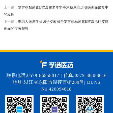
上一篇：
复方多黏菌素B软膏在老年非手术糖尿病足溃疡创面修复中
的应用
下一篇：
重组人表皮生长因子凝胶联合复方多粘菌素B软膏治疗皮肤
创面的疗效观察
联系电话:0579-86358017 | 传真:0579-86358016
地址:浙江省东阳市湖莲西街209号| DUNS
No:420094818