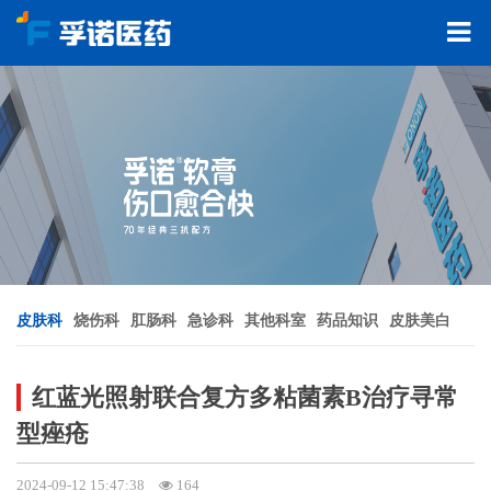
皮肤科
烧伤科
肛肠科
急诊科
其他科室
药品知识
皮肤美白
红蓝光照射联合复方多粘菌素B治疗寻常
型痤疮
2024-09-12 15:47:38
164