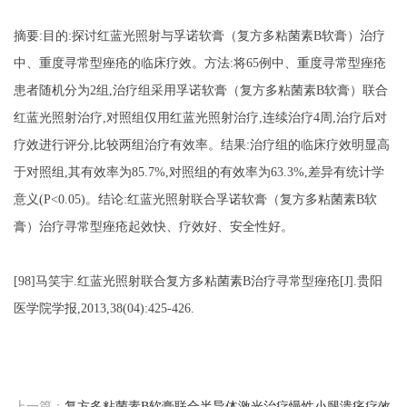
摘要
:目的:探讨红蓝光照射与
孚诺软膏（复方多粘菌素
B软膏）
治疗
中、重度寻常型痤疮的临床疗效。方法
:将65例中、重度寻常型痤疮
患者随机分为2组,治疗组采用
孚诺软膏（复方多粘菌素
B软膏）
联合
红蓝光照射治疗
,对照组仅用红蓝光照射治疗,连续治疗4周,治疗后对
疗效进行评分,比较两组治疗有效率。结果:治疗组的临床疗效明显高
于对照组,其有效率为85.7%,对照组的有效率为63.3%,差异有统计学
意义(P<0.05)。结论:红蓝光照射联合
孚诺软膏（复方多粘菌素
B软
膏）
治疗寻常型痤疮起效快、疗效好、安全性好。
[
98
]马笑宇.红蓝光照射联合复方多粘菌素B治疗寻常型痤疮[J].贵阳
医学院学报,2013,38(04):425-426.
上一篇：
复方多粘菌素B软膏联合半导体激光治疗慢性小腿溃疡疗效