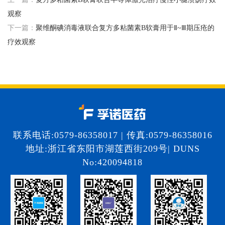
观察
下一篇：
聚维酮碘消毒液联合复方多粘菌素B软膏用于Ⅱ~Ⅲ期压疮的
疗效观察
联系电话:0579-86358017 | 传真:0579-86358016
地址:浙江省东阳市湖莲西街209号| DUNS
No:420094818