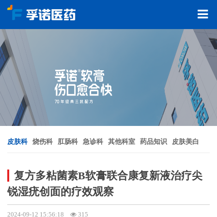
皮肤科
烧伤科
肛肠科
急诊科
其他科室
药品知识
皮肤美白
复方多粘菌素B软膏联合康复新液治疗尖
锐湿疣创面的疗效观察
2024-09-12 15:56:18
315