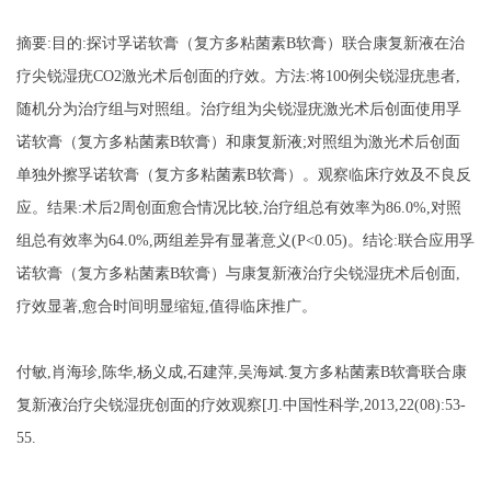
摘要
:目的:探讨
孚诺软膏（复方多粘菌素
B软膏）
联合康复新液在治
疗尖锐湿疣
CO2激光术后创面的疗效。方法:将100例尖锐湿疣患者,
随机分为治疗组与对照组。治疗组为尖锐湿疣激光术后创面使用
孚
诺软膏（复方多粘菌素
B软膏）
和康复新液
;对照组为激光术后创面
单独外擦
孚诺软膏（复方多粘菌素
B软膏）
。观察临床疗效及不良反
应。结果
:术后2周创面愈合情况比较,治疗组总有效率为86.0%,对照
组总有效率为64.0%,两组差异有显著意义(P<0.05)。结论:联合应用
孚
诺软膏（复方多粘菌素
B软膏）
与康复新液治疗尖锐湿疣术后创面
,
疗效显著,愈合时间明显缩短,值得临床推广。
付敏
,肖海珍,陈华,杨义成,石建萍,吴海斌.复方多粘菌素B软膏联合康
复新液治疗尖锐湿疣创面的疗效观察[J].中国性科学,2013,22(08):53-
55.