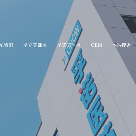
系我们
孚立美课堂
孚诺云学堂
OEM
本站搜索