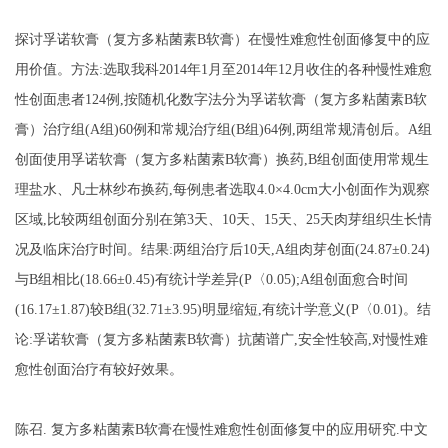
探讨孚诺软膏（复方多粘菌素
B软膏）在慢性难愈性创面修复中的应
用价值。方法:选取我科2014年1月至2014年12月收住的各种慢性难愈
性创面患者124例,按随机化数字法分为孚诺软膏（复方多粘菌素B软
膏）治疗组(A组)60例和常规治疗组(B组)64例,两组常规清创后。A组
创面使用孚诺软膏（复方多粘菌素B软膏）换药,B组创面使用常规生
理盐水、凡士林纱布换药,每例患者选取4.0×4.0cm大小创面作为观察
区域,比较两组创面分别在第3天、10天、15天、25天肉芽组织生长情
况及临床治疗时间。结果:两组治疗后10天,A组肉芽创面(24.87±0.24)
与B组相比(18.66±0.45)有统计学差异(P〈0.05);A组创面愈合时间
(16.17±1.87)较B组(32.71±3.95)明显缩短,有统计学意义(P〈0.01)。结
论:孚诺软膏（复方多粘菌素B软膏）抗菌谱广,安全性较高,对慢性难
愈性创面治疗有较好效果。
陈召
.
复方多粘菌素
B软膏在慢性难愈性创面修复中的应用研究
.中文