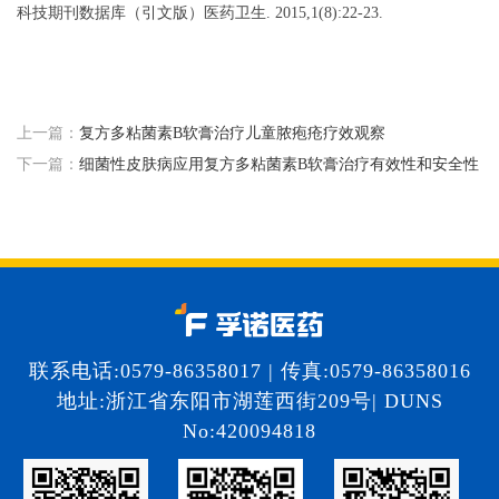
科技期刊数据库（引文版）医药卫生. 2015,1(8):22-23.
上一篇：
复方多粘菌素B软膏治疗儿童脓疱疮疗效观察
下一篇：
细菌性皮肤病应用复方多粘菌素B软膏治疗有效性和安全性
联系电话:0579-86358017 | 传真:0579-86358016
地址:浙江省东阳市湖莲西街209号| DUNS
No:420094818