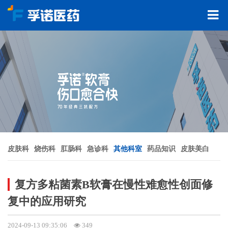
皮肤科
烧伤科
肛肠科
急诊科
其他科室
药品知识
皮肤美白
复方多粘菌素B软膏在慢性难愈性创面修
复中的应用研究
2024-09-13 09:35:06
349