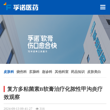
皮肤科
烧伤科
肛肠科
急诊科
其他科室
药品知识
皮肤美白
复方多粘菌素B软膏治疗化脓性甲沟炎疗
效观察
2024-09-13 09:41:27
316