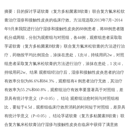
摘要：目的探讨孚诺软膏（复方多粘菌素
B软膏）联合复方氟米松软
膏治疗湿疹和接触性皮炎的临床疗效。方法现选取2013年7月~2014
年9月来我院进行治疗湿疹和接触性皮炎的88例患者，将88例患者随
机分成两组，分别为观察组与对照组，各44例，观察组患者采取取
孚诺软膏（复方多粘菌素B软膏）联合复方氟米松软膏的方法进行治
疗，药物按平均比例混合，涂抹在患处，
1
次
/d，持续用药2w，对照
组患者采取复方氟米松软膏的方法进行治疗，涂抹在患处，1 次/d，
持续用药2w。结果
观察组经治疗后，湿疹和接触性皮炎患者的治疗
有效率分别为
86.6%和84.3%，观察组有4 例患者治疗无效，其治疗
有效率为55.2%和60.8%，观察组治疗有效率要显著高于对照组，差
异具有统计学意义（
P<
0.05）。结论
观察组治愈时间与对照组相
比，要短于
4.5d，观察组临床疗效所消耗的时间短于对照组，差异具
有统计学意义（
P<
0.05）。结论孚诺软膏（复方多粘菌素B软膏）联
合复方氟米松软膏治疗湿疹与接触性皮炎在临床中获得了满意效