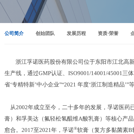
公司简介
创始团队
发展历程
资质·荣誉
浙江孚诺医药股份有限公司位于东阳市江北高新
生产线，通过GMP认证、ISO9001/14001/45
省‘专精特新’中小企业”“2021 年度‘浙江制造精品’
从2002年成立至今，二十多年的发展，孚诺医
膏）和孚美达（氟轻松氢醌维A酸乳膏）等核心产品
®
愈合。2017至2021年，孚诺
软膏（复方多黏菌素B