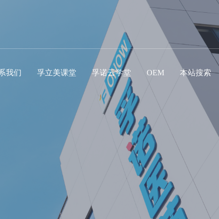
系我们
孚立美课堂
孚诺云学堂
OEM
本站搜索