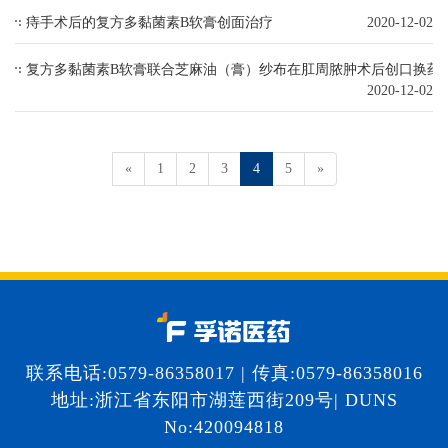
痔手术后的复方多黏菌素B软膏创面治疗
2020-12-02
复方多黏菌素B软膏联合芝麻油（膏）纱布在肛周脓肿术后创口换药
2020-12-02
«
1
2
3
4
5
»
联系电话:0579-86358017 | 传真:0579-86358016
地址:浙江省东阳市湖莲西街209号| DUNS
No:420094818