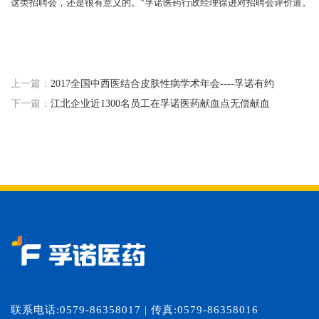
这类招聘会，还是很有意义的。”孚诺医药行政经理徐进对招聘会评价道。
上一篇：
2017全国中西医结合皮肤性病学术年会----孚诺有约
下一篇：
江北企业近1300名员工在孚诺医药献血点无偿献血
联系电话:0579-86358017 | 传真:0579-86358016