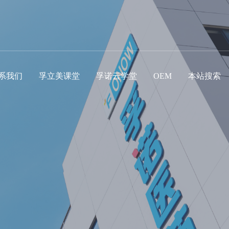
系我们
孚立美课堂
孚诺云学堂
OEM
本站搜索