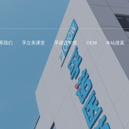
系我们
孚立美课堂
孚诺云学堂
OEM
本站搜索