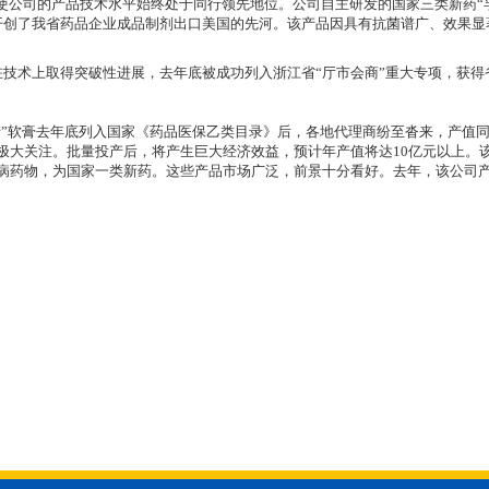
司的产品技术水平始终处于同行领先地位。公司自主研发的国家三类新药“孚诺”
，开创了我省药品企业成品制剂出口美国的先河。该产品因具有抗菌谱广、效果
术上取得突破性进展，去年底被成功列入浙江省“厅市会商”重大专项，获得
”软膏去年底列入国家《药品医保乙类目录》后，各地代理商纷至沓来，产值同
极大关注。批量投产后，将产生巨大经济效益，预计年产值将达10亿元以上。
药物，为国家一类新药。这些产品市场广泛，前景十分看好。去年，该公司产值