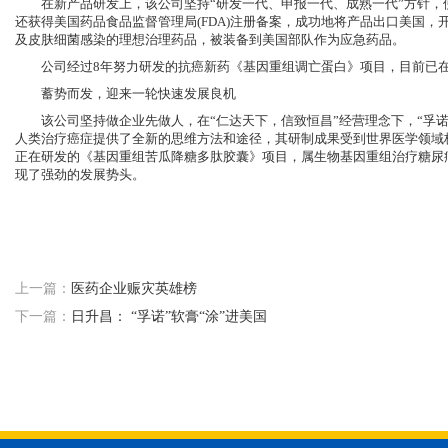
在新产品研发上，该公司坚持“研发一代、申报一代、成熟一代”方针，使公
还获得美国药品食品监督管理局(FDA)注册备案，成功地将产品出口美国
及皮肤细菌感染的理想治理药品，被装备到美国部队作为应急药品。
公司经过8年努力研发的抗癌新药《基因重组调亡蛋白》项目，目前已在技
蓄势而发，迎来一轮快速发展良机
该公司坚持做企业先做人，在“仁达天下，信致恒昌”经营理念下，“孚诺
人类治疗癌症提供了全新的思维方法和途径，其研制成果受到世界医学领域
正在研发的《基因重组苦瓜降糖多肽胶囊》项目，属生物基因重组治疗糖尿病
现了强劲的发展势头。
上一篇：
医药企业赈灾英雄榜
下一篇：
日升昌： “孚诺”软膏“涂”进美国