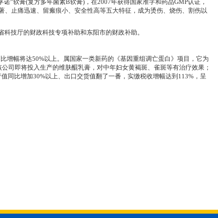
软膏(复方多年菌素B软膏)，在2007年获得国家准字和药品GMP认证，
显著、止痛迅速、留瘢痕小、安全性高等五大特征，成为烫伤、烧伤、割伤以
省科技厅的财政科技专项补助和东阳市的财政补助。
比增幅将达50%以上。属国家一类新药的《基因重组调亡蛋白》项目，它为
该公司即将投入生产的维肤醌乳膏，对中年妇女黄褐斑、雀斑等有治疗效果；
同比增加30%以上、出口交货值翻了一番，实缴税收增幅达到113%，呈