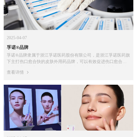
2025-04-07
孚诺®品牌
孚诺®品牌隶属于浙江孚诺医药股份有限公司，是浙江孚诺医药旗
下主打伤口愈合快的皮肤外用药品牌，可以有效促进伤口愈合，
愈合速度可提高34%，连续9年蝉联我国院内外用抗生素市场销售
查看详情
额榜首，荣获“2022-2024年中国家庭常备药”上榜品牌。 1952年诞
生于美国的“三抗生素软膏”，迄今已上市70余年，是美军急救包与
北美家庭药箱的常备急救药品。2006年，孚诺医药推出中国的“三
抗生素软膏”——孚诺®-复方多黏菌素B软膏，凭借抗菌谱广，三
抗协同抗菌作用强，迅速止疼，并且能减少疤痕生产，无激素，
少耐药的优异性能已经累计在国内销售9000万支以上，多年来一
直是医院皮肤科抗菌药品销售量第一的产品。