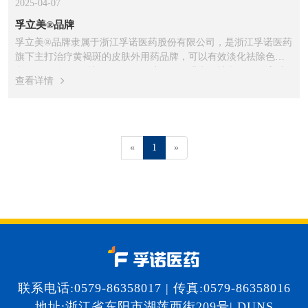
2025-04-07
孚立美®品牌
孚立美®品牌隶属于浙江孚诺医药股份有限公司，是浙江孚诺医药
旗下主打治疗黄褐斑的皮肤外用药品牌，可以有效淡化祛除色
斑，一般使用4周就可显效，8周达到令人满意的祛斑效果。该 产
查看详情
品是我国首次上市的新一代祛除色斑的三联乳膏制剂，为国际公
认的治疗黄褐斑的金标准产品。
«
1
»
联系电话:0579-86358017 | 传真:0579-86358016
地址:浙江省东阳市湖莲西街209号| DUNS